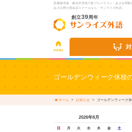
田園都市線・横浜市営地下鉄ブルーライン：あざみ野駅
あざみ野の英会話スクールなら「サンライズ外語」
39
創立
周年
ゴールデンウィーク休校
ホーム
お知らせ
ゴールデンウィーク休
2026年8月
日
月
火
水
木
金
土