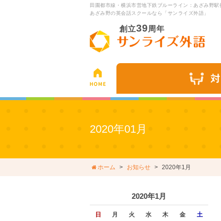
田園都市線・横浜市営地下鉄ブルーライン：あざみ野駅
あざみ野の英会話スクールなら「サンライズ外語」
39
創立
周年
2020年01月
ホーム
お知らせ
2020年1月
2020年1月
日
月
火
水
木
金
土