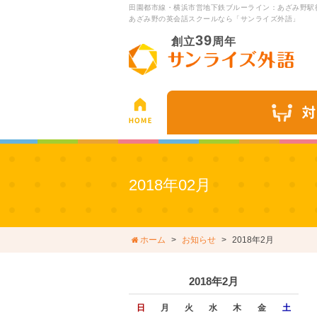
田園都市線・横浜市営地下鉄ブルーライン：あざみ野駅
あざみ野の英会話スクールなら「サンライズ外語」
39
創立
周年
2018年02月
ホーム
お知らせ
2018年2月
2018年2月
日
月
火
水
木
金
土