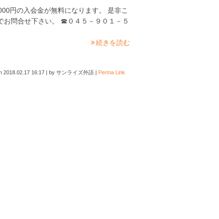
000円の入会金が無料になります。 是非こ
でお問合せ下さい。 ☎０４５－９０１－５
続きを読む
on
2018.02.17 16:17
|
by
サンライズ外語
|
Perma Link