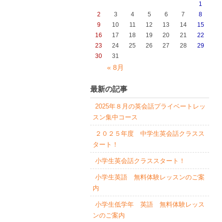
1
2
3
4
5
6
7
8
9
10
11
12
13
14
15
16
17
18
19
20
21
22
23
24
25
26
27
28
29
30
31
« 8月
最新の記事
2025年８月の英会話プライベートレッ
スン集中コース
２０２５年度 中学生英会話クラスス
タート！
小学生英会話クラススタート！
小学生英語 無料体験レッスンのご案
内
小学生低学年 英語 無料体験レッス
ンのご案内