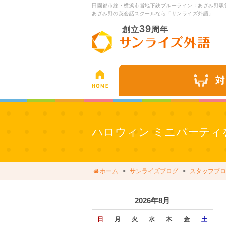
田園都市線・横浜市営地下鉄ブルーライン：あざみ野駅
あざみ野の英会話スクールなら「サンライズ外語」
39
創立
周年
ハロウィン ミニパーティ
ホーム
サンライズブログ
スタッフブロ
2026年8月
日
月
火
水
木
金
土