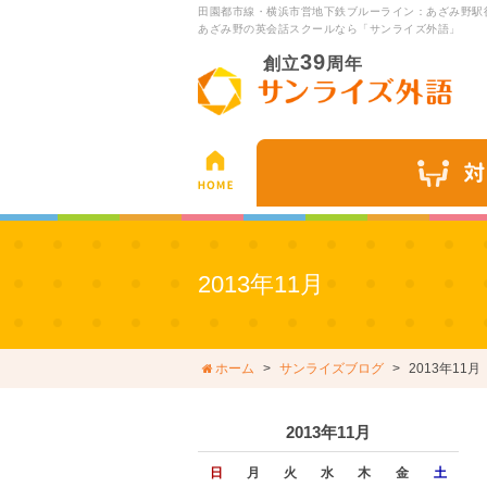
田園都市線・横浜市営地下鉄ブルーライン：あざみ野駅
あざみ野の英会話スクールなら「サンライズ外語」
39
創立
周年
2013年11月
ホーム
サンライズブログ
2013年11月
2013年11月
日
月
火
水
木
金
土