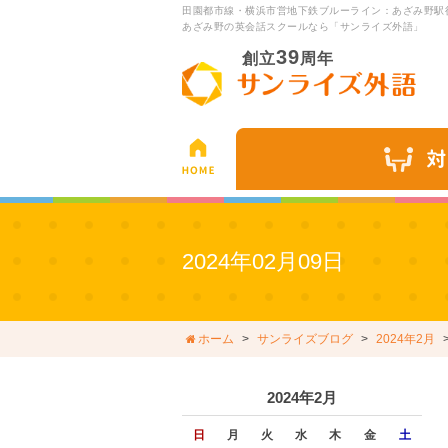
田園都市線・横浜市営地下鉄ブルーライン：あざみ野駅
あざみ野の英会話スクールなら「サンライズ外語」
39
創立
周年
2024年02月09日
ホーム
サンライズブログ
2024年2月
2024年2月
日
月
火
水
木
金
土